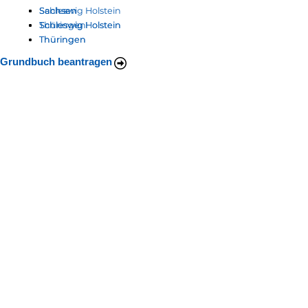
Schleswig Holstein
Sachsen
Sachsen
Thüringen
Schleswig Holstein
Schleswig Holstein
Thüringen
Thüringen
Grundbuch beantragen