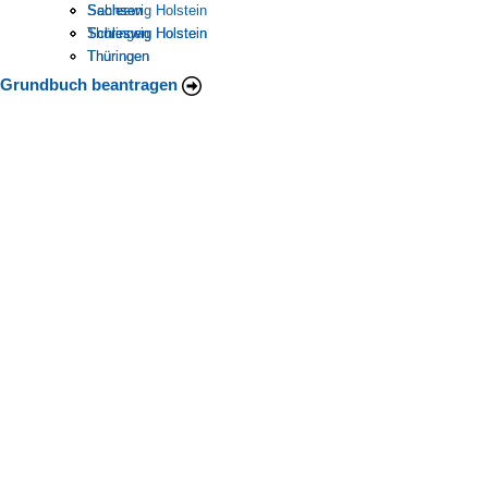
Schleswig Holstein
Sachsen
Sachsen
Thüringen
Schleswig Holstein
Schleswig Holstein
Thüringen
Thüringen
Grundbuch beantragen