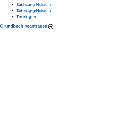
Schleswig Holstein
Sachsen
Sachsen
Thüringen
Schleswig Holstein
Schleswig Holstein
Thüringen
Thüringen
Grundbuch beantragen