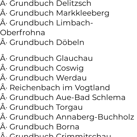
Â· Grundbuch Delitzsch
Â· Grundbuch Markkleeberg
Â· Grundbuch Limbach-
Oberfrohna
Â· Grundbuch Döbeln
Â· Grundbuch Glauchau
Â· Grundbuch Coswig
Â· Grundbuch Werdau
Â· Reichenbach im Vogtland
Â· Grundbuch Aue-Bad Schlema
Â· Grundbuch Torgau
Â· Grundbuch Annaberg-Buchholz
Â· Grundbuch Borna
Â· Grundbuch Crimmitschau