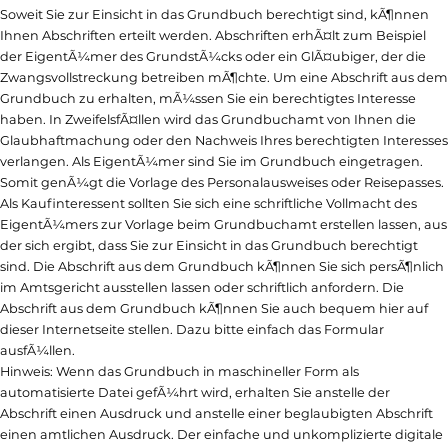
Soweit Sie zur Einsicht in das Grundbuch berechtigt sind, kÃ¶nnen
Ihnen Abschriften erteilt werden. Abschriften erhÃ¤lt zum Beispiel
der EigentÃ¼mer des GrundstÃ¼cks oder ein GlÃ¤ubiger, der die
Zwangsvollstreckung betreiben mÃ¶chte. Um eine Abschrift aus dem
Grundbuch zu erhalten, mÃ¼ssen Sie ein berechtigtes Interesse
haben. In ZweifelsfÃ¤llen wird das Grundbuchamt von Ihnen die
Glaubhaftmachung oder den Nachweis Ihres berechtigten Interesses
verlangen. Als EigentÃ¼mer sind Sie im Grundbuch eingetragen.
Somit genÃ¼gt die Vorlage des Personalausweises oder Reisepasses.
Als Kaufinteressent sollten Sie sich eine schriftliche Vollmacht des
EigentÃ¼mers zur Vorlage beim Grundbuchamt erstellen lassen, aus
der sich ergibt, dass Sie zur Einsicht in das Grundbuch berechtigt
sind. Die Abschrift aus dem Grundbuch kÃ¶nnen Sie sich persÃ¶nlich
im Amtsgericht ausstellen lassen oder schriftlich anfordern. Die
Abschrift aus dem Grundbuch kÃ¶nnen Sie auch bequem hier auf
dieser Internetseite stellen. Dazu bitte einfach das Formular
ausfÃ¼llen.
Hinweis: Wenn das Grundbuch in maschineller Form als
automatisierte Datei gefÃ¼hrt wird, erhalten Sie anstelle der
Abschrift einen Ausdruck und anstelle einer beglaubigten Abschrift
einen amtlichen Ausdruck. Der einfache und unkomplizierte digitale