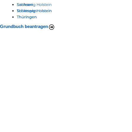
Schleswig Holstein
Sachsen
Sachsen
Thüringen
Schleswig Holstein
Schleswig Holstein
Thüringen
Thüringen
Grundbuch beantragen